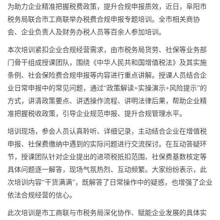
为助力企业精准把握税费政策，提升合规申报质效，近日，阜阳市
税务局联合市工商联举办税费合规申报专题培训。全市相关商协
会、企业负责人及财务办税人员等百余人参加培训。
本次培训紧扣企业合规经营需求，由市税务局货劳、社保等业务部
门骨干组成授课团队，围绕《中华人民共和国增值税法》及其实施
条例、社会保险费合规申报等内容进行重点讲解。授课人员结合企
业日常申报中的常见问题，通过“政策解读+实操演示+风险提示”的
方式，讲清政策要点、讲透操作流程、讲明法律后果，帮助企业精
准把握税收政策，引导企业规范申报、提升合规管理水平。
培训现场，参会人员认真聆听、详细记录，主动结合企业在增值税
申报、社保费缴纳中遇到的实际问题进行交流探讨。在互动答疑环
节，授课团队针对企业提出的进项税抵扣范围、社保费基数核定等
具体问题逐一解答，现场气氛热烈、互动频繁。大家纷纷表示，此
次培训内容“干货满满”，既解答了日常操作中的疑惑，也增强了企业
依法合规经营的信心。
此次培训是市工商联与市税务局深化协作、赋能企业发展的具体实